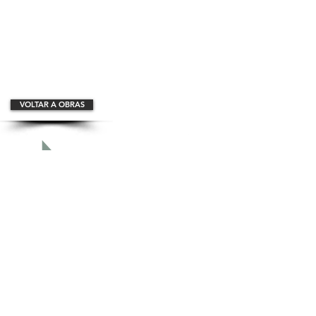
VOLTAR A OBRAS
(11) 2638-1016
© 2013 por Projetta Reformas. Criado
orgulhosamente com
Wix.com